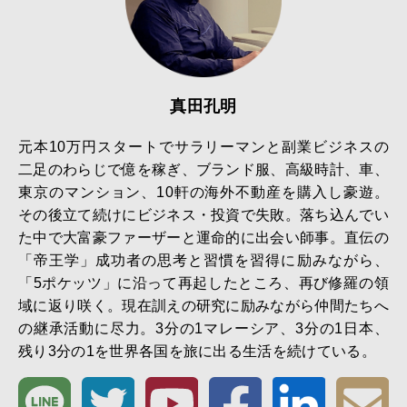
真田孔明
元本10万円スタートでサラリーマンと副業ビジネスの
二足のわらじで億を稼ぎ、ブランド服、高級時計、車、
東京のマンション、10軒の海外不動産を購入し豪遊。
その後立て続けにビジネス・投資で失敗。落ち込んでい
た中で大富豪ファーザーと運命的に出会い師事。直伝の
「帝王学」成功者の思考と習慣を習得に励みながら、
「5ポケッツ」に沿って再起したところ、再び修羅の領
域に返り咲く。現在訓えの研究に励みながら仲間たちへ
の継承活動に尽力。3分の1マレーシア、3分の1日本、
残り3分の1を世界各国を旅に出る生活を続けている。