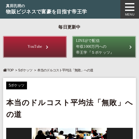
真田孔明の
物販ビジネスで富豪を目指す帝王学
MENU
毎日更新中
LINE@で配信
YouTube
年収1000万円への
帝王学
『５ポケッツ』
TOP
5ポケッツ
本当のドルコスト平均法「無敗」への道
5ポケッツ
本当のドルコスト平均法「無敗」へ
の道