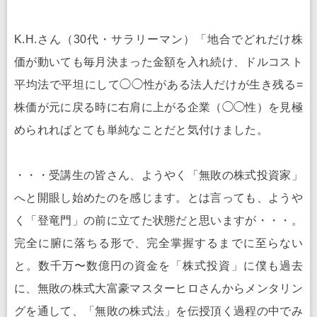
K.H.さん（30代・サラリーマン）「地合でどれだけ株
価が動いても毎月決まった金額を入れ続け、ドルコスト
平均法で平坦にして◯◯性がある法人だけが生き残る=
株価が元に戻る時に右肩に上がる企業（◯◯性）を見極
められればとても単純なことだと気付けました。
・・・受講生の皆さん、ようやく「無敗の株式投資家」
へと開眼し始めたのを感じます。とは言っても、ようや
く「登竜門」の前に立てた状態だと思いますが・・・。
完全に腑に落ちる形で、完全掌握するまでに至らない
と。数千万〜数億円の資金を「株式投資」に僕も過去
に、無敗の株式大富豪マスターヒロさんからメンタリン
グを通して、「無敗の株式法」を伝授頂く過程の中でみ