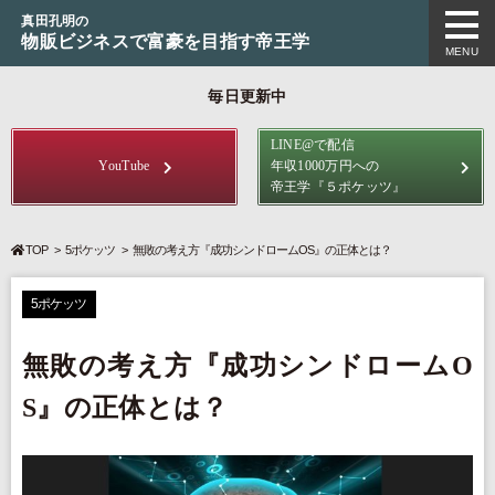
真田孔明の
物販ビジネスで富豪を目指す帝王学
MENU
毎日更新中
LINE@で配信
YouTube
年収1000万円への
帝王学
『５ポケッツ』
TOP
5ポケッツ
無敗の考え方『成功シンドロームOS』の正体とは？
5ポケッツ
無敗の考え方『成功シンドロームO
S』の正体とは？