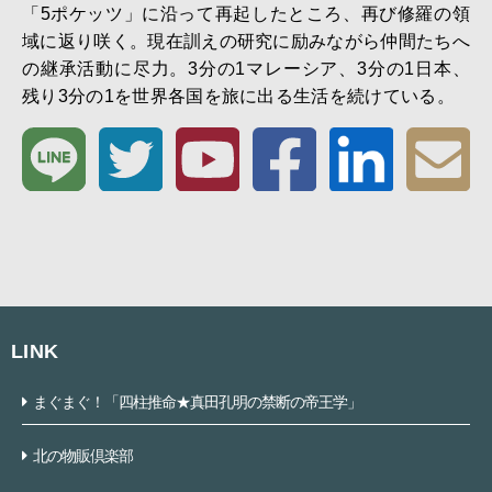
「5ポケッツ」に沿って再起したところ、再び修羅の領
域に返り咲く。現在訓えの研究に励みながら仲間たちへ
の継承活動に尽力。3分の1マレーシア、3分の1日本、
残り3分の1を世界各国を旅に出る生活を続けている。
LINK
まぐまぐ！「四柱推命★真田孔明の禁断の帝王学」
北の物販倶楽部