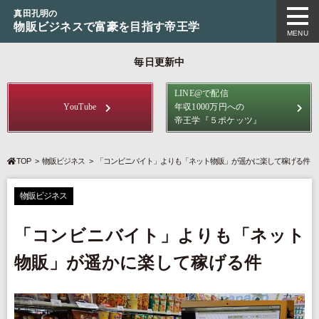
真田孔明の
物販ビジネスで富豪を目指す帝王学
MENU
毎日更新中
LINE@で配信
YouTube
年収1000万円への
帝王学
『５ポケッツ』
TOP
物販ビジネス
「コンビニバイト」よりも「ネット物販」が遥かに楽して稼げる件
物販ビジネス
「コンビニバイト」よりも「ネット
物販」が遥かに楽して稼げる件