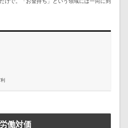
だけで。「お金持ち」という領域には一向に到
有利
労働対価