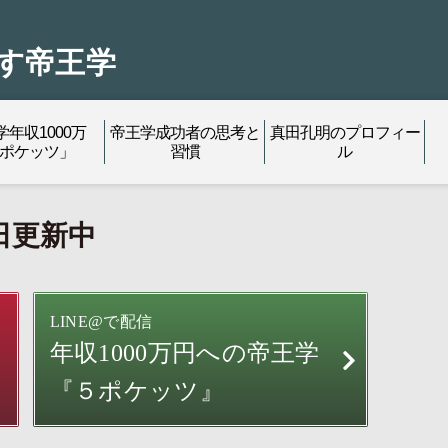
す帝王学
学年収1000万
帝王学成功者の思考と
真田孔明のプロフィー
5ポケッツ」
習慣
ル
日更新中
LINE@で配信
年収1000万円への
帝王学
『５ポケッツ』