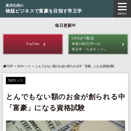
真田孔明の
物販ビジネスで富豪を目指す帝王学
MENU
毎日更新中
LINE@で配信
YouTube
年収1000万円への
帝王学
『５ポケッツ』
TOP
5ポケッツ
とんでもない額のお金が創られる中「富豪」になる資格試験
5ポケッツ
とんでもない額のお金が創られる中
「富豪」になる資格試験