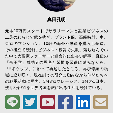
真田孔明
元本10万円スタートでサラリーマンと副業ビジネスの
二足のわらじで億を稼ぎ、ブランド服、高級時計、車、
東京のマンション、10軒の海外不動産を購入し豪遊。
その後立て続けにビジネス・投資で失敗。落ち込んでい
た中で大富豪ファーザーと運命的に出会い師事。直伝の
「帝王学」成功者の思考と習慣を習得に励みながら、
「5ポケッツ」に沿って再起したところ、再び修羅の領
域に返り咲く。現在訓えの研究に励みながら仲間たちへ
の継承活動に尽力。3分の1マレーシア、3分の1日本、
残り3分の1を世界各国を旅に出る生活を続けている。