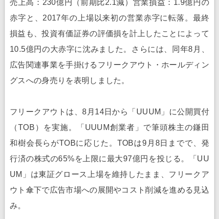
売上高：230億円（前期比2.1減）営業損益：1.9億円の
赤字と、2017年の上場以来初の営業赤字に転落。最終
損益も、投資有価証券の評価損を計上したことによって
10.5億円の大赤字に沈みました。さらには、同年8月、
広告関連事業を手掛けるフリークアウト・ホールディン
グスへの身売りを表明しました。
フリークアウトは、8月14日から「UUUM」に公開買付
（TOB）を実施。「UUUM創業者」で筆頭株主の鎌田
和樹会長らがTOBに応じた。TOBは9月8日までで、発
行済の株式の65%を上限に最大97億円を投じる。「UU
UM」は東証グロース上場を維持したまま、フリークア
ウト傘下で広告市場への展開やコスト削減を進める見込
み。