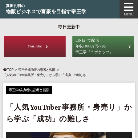
真田孔明の
物販ビジネスで富豪を目指す帝王学
MENU
毎日更新中
LINE@で配信
YouTube
年収1000万円への
帝王学
『５ポケッツ』
TOP
帝王学成功者の思考と習慣
「人気YouTuber事務所・身売り」から学ぶ「成功」の難しさ
帝王学成功者の思考と習慣
「人気YouTuber事務所・身売り」か
ら学ぶ「成功」の難しさ