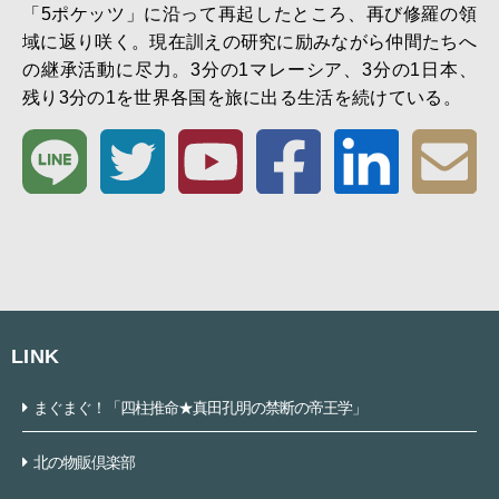
「5ポケッツ」に沿って再起したところ、再び修羅の領
域に返り咲く。現在訓えの研究に励みながら仲間たちへ
の継承活動に尽力。3分の1マレーシア、3分の1日本、
残り3分の1を世界各国を旅に出る生活を続けている。
LINK
まぐまぐ！「四柱推命★真田孔明の禁断の帝王学」
北の物販倶楽部