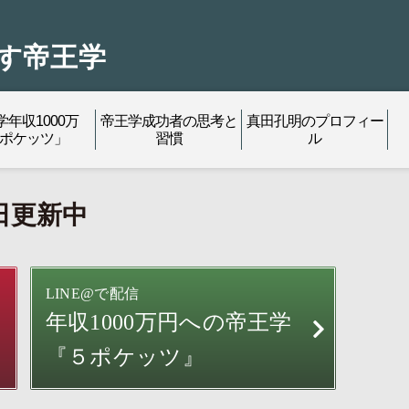
す帝王学
学年収1000万
帝王学成功者の思考と
真田孔明のプロフィー
5ポケッツ」
習慣
ル
日更新中
LINE@で配信
年収1000万円への
帝王学
『５ポケッツ』