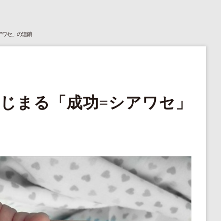
アワセ」の連鎖
じまる「成功=シアワセ」