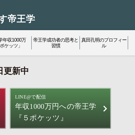
す帝王学
学年収1000万
帝王学成功者の思考と
真田孔明のプロフィー
5ポケッツ」
習慣
ル
日更新中
LINE@で配信
年収1000万円への
帝王学
『５ポケッツ』