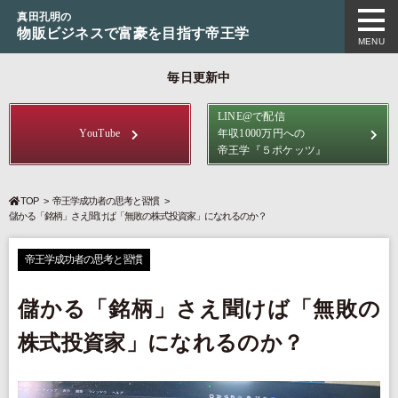
真田孔明の
物販ビジネスで富豪を目指す帝王学
MENU
毎日更新中
LINE@で配信
YouTube
年収1000万円への
帝王学
『５ポケッツ』
TOP
帝王学成功者の思考と習慣
儲かる「銘柄」さえ聞けば「無敗の株式投資家」になれるのか？
帝王学成功者の思考と習慣
儲かる「銘柄」さえ聞けば「無敗の
株式投資家」になれるのか？