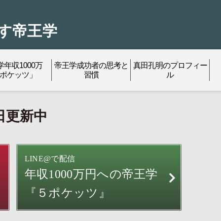
す帝王学
学年収1000万
帝王学成功者の思考と
真田孔明のプロフィー
5ポケッツ」
習慣
ル
日更新中
LINE@で配信
年収1000万円への
帝王学
『５ポケッツ』