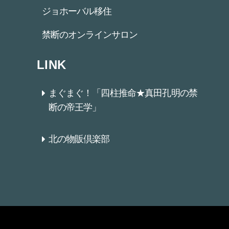
ジョホーバル移住
禁断のオンラインサロン
LINK
まぐまぐ！「四柱推命★真田孔明の禁
断の帝王学」
北の物販倶楽部