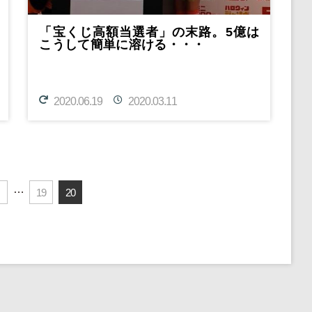
「宝くじ高額当選者」の末路。5億は
こうして簡単に溶ける・・・
2020.06.19
2020.03.11
…
19
20