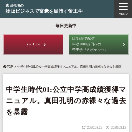
真田孔明の
物販ビジネスで富豪を目指す帝王学
MENU
毎日更新中
LINE@で配信
YouTube
年収1000万円への
帝王学
『５ポケッツ』
TOP
中学生時代01:公立中学高成績獲得マニュアル。真田孔明の赤裸々な過去を暴露
中学生時代01:公立中学高成績獲得マ
ニュアル。真田孔明の赤裸々な過去
を暴露
2020.03.12
2020.03.12